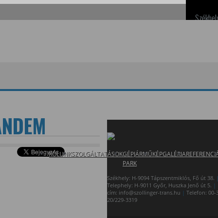
Székhel
TANDEM
RÓLUNK
SZOLGÁLTATÁSOK
GÉPJÁRMŰ
KÉPGALÉRIA
REFERENCI
PARK
Székhely: H-9094 Tápszentmiklós, Fő út 38.
Telephely: H-9011 Győr, Huszka Jenő út 5.
|
cím: info@szollinger-trans.hu
|
Telefon: 00-
20/229-3319