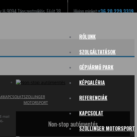
y: H-9094 Tápszentmiklós, Fő út 38.
Hívjon minket:
+36 20 229 3319
RÓLUNK
SZOLGÁLTATÁSOK
GÉPJÁRMŰ PARK
KÉPGALÉRIA
ÁK
KAPCSOLAT
SZOLLINGER
REFERENCIÁK
MOTORSPORT
|
KAPCSOLAT
E-mail
36-
Non-stop autómentés
SZOLLINGER MOTORSPORT